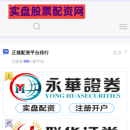
正规配资平台排行
更多
已收录
999
+家平台