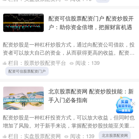
要点：*....
配资可信股票配资门户 配资炒股开
户：助你资金倍增，把握财富机遇
配资炒股是一种杠杆炒股方式，通过向配资公司借款，投
资者可以放大自己的资金，从而获得更高的收益。配资炒
股开户流程简单便捷，只需提供相关资料即可。 * **放大
栏目：
股票炒股配资平台
阅读：
139
收益....
配资可信股票配资门户
北京股票配资网 配资炒股技能：新
手入门必备指南
配资炒股是一种杠杆投资方式，可以放大收益，但同时也
增加了风险。对于新手来说，掌握配资炒股技能至关重
要。 * **资金放大：**配资可以放大投资者的资金，使他
栏目：
实盘股票配资网
阅读：
139
北京股票配资网