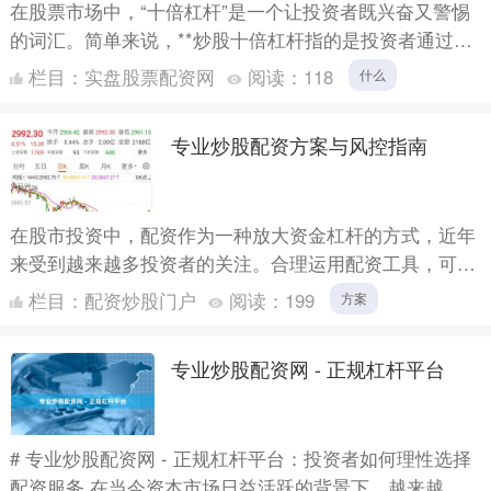
在股票市场中，“十倍杠杆”是一个让投资者既兴奋又警惕
的词汇。简单来说，**炒股十倍杠杆指的是投资者通过向
券商或配资公司借入资金，将自己原本的本金放大10倍进
栏目：
实盘股票配资网
阅读：
118
什么
行股....
专业炒股配资方案与风控指南
在股市投资中，配资作为一种放大资金杠杆的方式，近年
来受到越来越多投资者的关注。合理运用配资工具，可以
在控制风险的前提下提升资金使用效率。本文将系统介绍
栏目：
配资炒股门户
阅读：
199
方案
专业炒股配....
专业炒股配资网 - 正规杠杆平台
# 专业炒股配资网 - 正规杠杆平台：投资者如何理性选择
配资服务 在当今资本市场日益活跃的背景下，越来越多