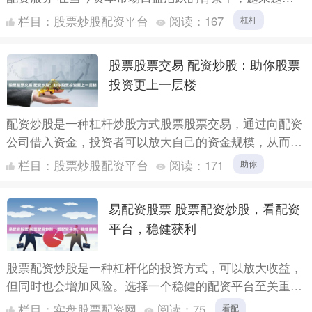
的投资者开始关注杠杆交易，希望通过配资放大资金效
栏目：
股票炒股配资平台
阅读：
167
杠杆
应。然....
股票股票交易 配资炒股：助你股票
投资更上一层楼
配资炒股是一种杠杆炒股方式股票股票交易，通过向配资
公司借入资金，投资者可以放大自己的资金规模，从而提
高投资收益。对于股票投资经验丰富、风险承受能力较高
栏目：
股票炒股配资平台
阅读：
171
助你
的投资者来....
易配资股票 股票配资炒股，看配资
平台，稳健获利
股票配资炒股是一种杠杆化的投资方式，可以放大收益，
但同时也会增加风险。选择一个稳健的配资平台至关重
要，以确保您的资金安全和投资获利。 **选择配资平台的
栏目：
实盘股票配资网
阅读：
75
看配