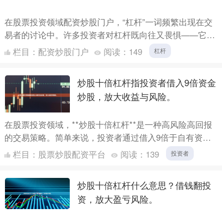
在股票投资领域配资炒股门户，“杠杆”一词频繁出现在交
易者的讨论中。许多投资者对杠杆既向往又畏惧——它既
能带来数倍于本金的收益，也可能让亏损迅速扩大。那
栏目：
配资炒股门户
阅读：
149
杠杆
么，炒股为....
炒股十倍杠杆指投资者借入9倍资金
炒股，放大收益与风险。
在股票投资领域，**炒股十倍杠杆**是一种高风险高回报
的交易策略。简单来说，投资者通过借入9倍于自有资金
的资金进行股票交易，从而将潜在的收益和风险同时放大
栏目：
股票炒股配资平台
阅读：
139
投资者
10倍....
炒股十倍杠杆什么意思？借钱翻投
资，放大盈亏风险。