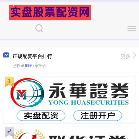
正规配资平台排行
更多
已收录
999
+家平台