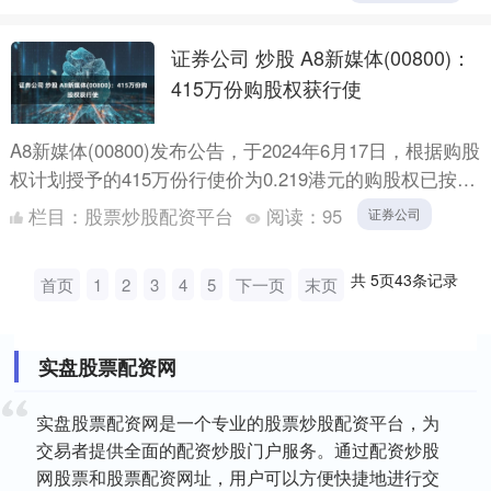
们能....
证券公司 炒股 A8新媒体(00800)：
415万份购股权获行使
A8新媒体(00800)发布公告，于2024年6月17日，根据购股
权计划授予的415万份行使价为0.219港元的购股权已按照
购股权计划的规则行使。 MACD金叉....
栏目：
股票炒股配资平台
阅读：
95
证券公司
共
5
页
43
条记录
首页
1
2
3
4
5
下一页
末页
实盘股票配资网
实盘股票配资网是一个专业的股票炒股配资平台，为
交易者提供全面的配资炒股门户服务。通过配资炒股
网股票和股票配资网址，用户可以方便快捷地进行交