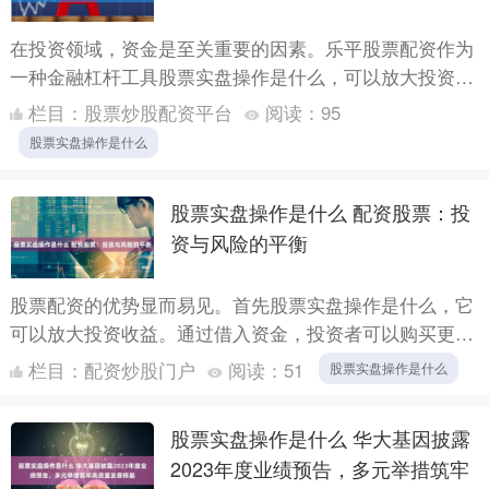
在投资领域，资金是至关重要的因素。乐平股票配资作为
一种金融杠杆工具股票实盘操作是什么，可以放大投资者
的资金，帮助他们抓住市场机遇，实现财富增值。 其
栏目：
股票炒股配资平台
阅读：
95
次，排名榜上....
股票实盘操作是什么
股票实盘操作是什么 配资股票：投
资与风险的平衡
股票配资的优势显而易见。首先股票实盘操作是什么，它
可以放大投资收益。通过借入资金，投资者可以购买更多
股票，从而获得更高的收益。其次，它可以降低投资风
栏目：
配资炒股门户
阅读：
51
股票实盘操作是什么
险。当股票市....
股票实盘操作是什么 华大基因披露
2023年度业绩预告，多元举措筑牢