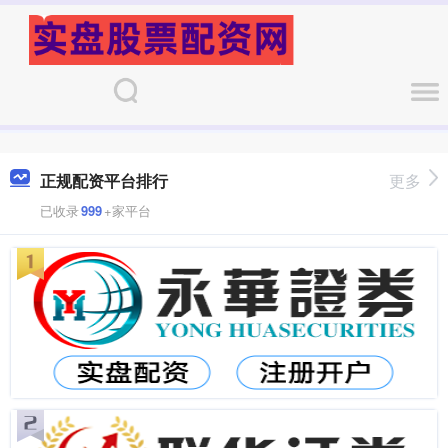
正规配资平台排行
更多
已收录
999
+家平台