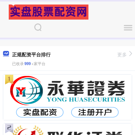
正规配资平台排行
更多
已收录
999
+家平台