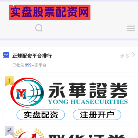
正规配资平台排行
更多
已收录
999
+家平台