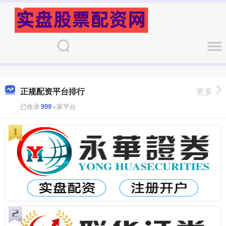
正规配资平台排行
更多
已收录
999
+家平台