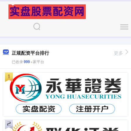
正规配资平台排行
更多
已收录
999
+家平台