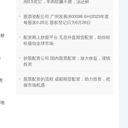
用0.5克它，羊肉软嫩不膻，汤还鲜
​股票资配公司 广州发展(600098.SH)2023年度
每股派0.25元 股权登记日为6月26日
，帮
​配资网上炒股平台 无息外盘期货配资，助你轻
松撬动全球市场
的
​炒股配资公司 国内股票配资：放大收益，谨慎
投资
​股票配资的流程 成都期货配资：助力投资，把
资
握市场机遇
度地