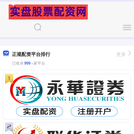
正规配资平台排行
更多
已收录
999
+家平台