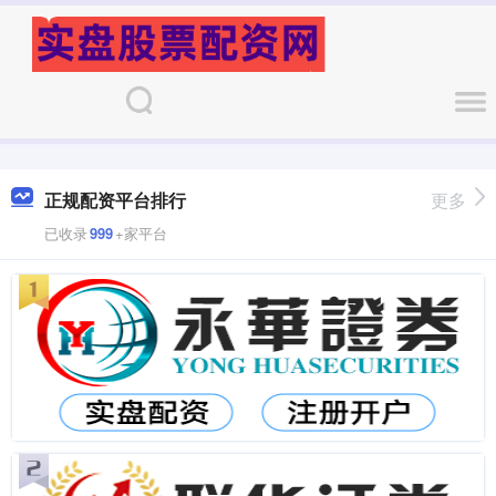
正规配资平台排行
更多
已收录
999
+家平台