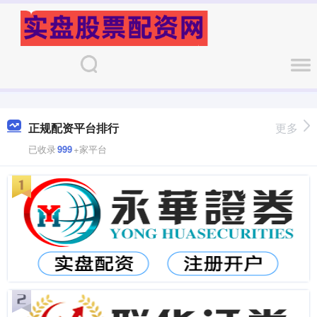
正规配资平台排行
更多
已收录
999
+家平台