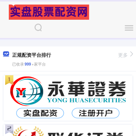
正规配资平台排行
更多
已收录
999
+家平台