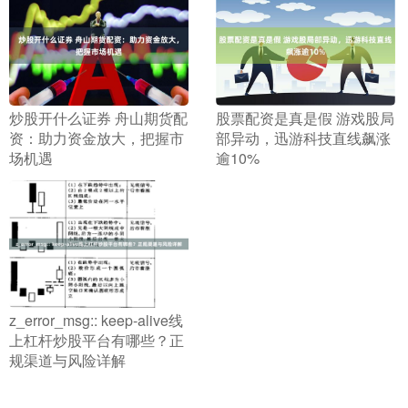
​炒股开什么证券 舟山期货配
​股票配资是真是假 游戏股局
资：助力资金放大，把握市
部异动，迅游科技直线飙涨
场机遇
逾10%
​z_error_msg:: keep-alive线
上杠杆炒股平台有哪些？正
规渠道与风险详解