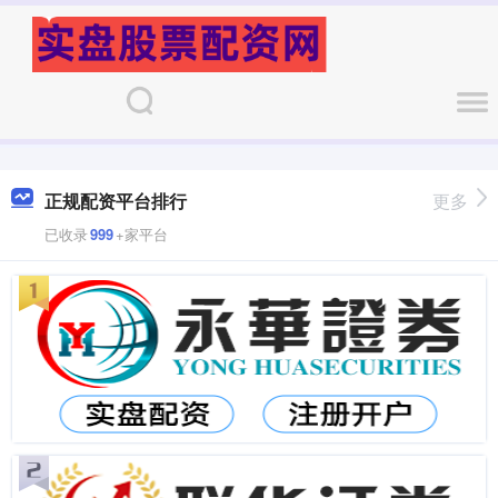
正规配资平台排行
更多
已收录
999
+家平台